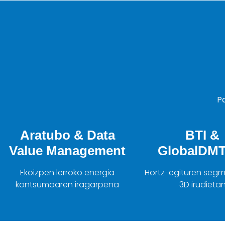
Pa
Aratubo & Data
BTI &
Value Management
GlobalDMT
Ekoizpen lerroko energia
Hortz-egituren seg
kontsumoaren iragarpena
3D irudieta