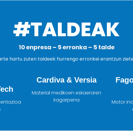
#TALDEAK
10 enpresa – 5 erronka – 5 talde
rte hartu zuten taldeek hurrengo erronkei erantzun ziete
Cardiva & Versia
Fago
ech
Material medikoen eskaeraren
iragarpena
mentazioa
Motor in
n