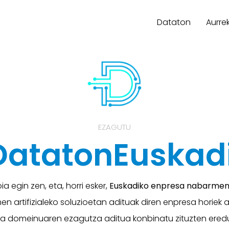
Dataton
Aurre
EZAGUTU
atatonEuskad
a egin zen, eta, horri esker,
Euskadiko enpresa nabarmenak
en artifizialeko soluzioetan adituak diren enpresa horiek 
ta domeinuaren ezagutza aditua konbinatu zituzten eredu