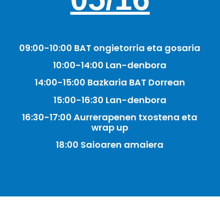
09:00-10:00 BAT ongietorria eta gosaria
10:00-14:00 Lan-denbora
14:00-15:00 Bazkaria BAT Dorrean
15:00-16:30 Lan-denbora
16:30-17:00 Aurrerapenen txostena eta
wrap up
18:00 Saioaren amaiera