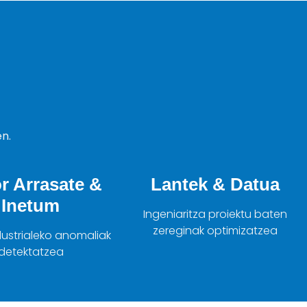
n.
r Arrasate &
Lantek & Datua
Inetum
Ingeniaritza proiektu baten
zereginak optimizatzea
dustrialeko anomaliak
detektatzea