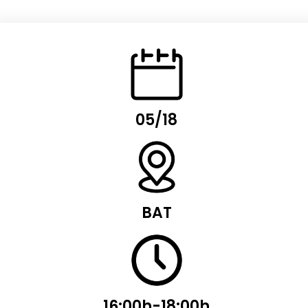
05/18
BAT
16:00h-18:00h