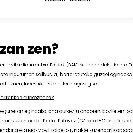
izan zen?
era ekitaldia
Arantxa Tapiak
(BAICeko lehendakaria eta E
eta Ingurumen sailburua) bertaratutako guztiei egindako o
artu zuen, IndesIAko zuzendari nagusi gisa.
 erronken aurkezpenak
u egunetan egindako lana aurkeztu ondoren, bozketen txan
 hartu zuen parte:
Pedro Estévez
(CAFeko I+G proiektuen
zendaria eta MasMovil Taldeko Lurralde Zuzendari Korpora