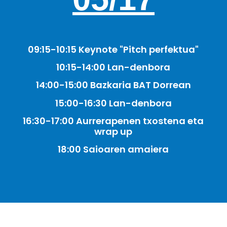
09:15-10:15 Keynote "Pitch perfektua"
10:15-14:00 Lan-denbora
14:00-15:00 Bazkaria BAT Dorrean
15:00-16:30 Lan-denbora
16:30-17:00 Aurrerapenen txostena eta
wrap up
18:00 Saioaren amaiera