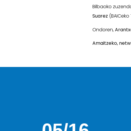
Bilbaoko zuzenda
Suarez
(BAICeko 
Ondoren,
Arantx
Amaitzeko, netwo
05/16