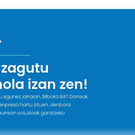
A
Ezagutu
nola izan zen!
ru egunez jarraian, Bilboko BAT Dorreak
 enpresa hartu zituen, denbora
burrean soluzioak garatzeko