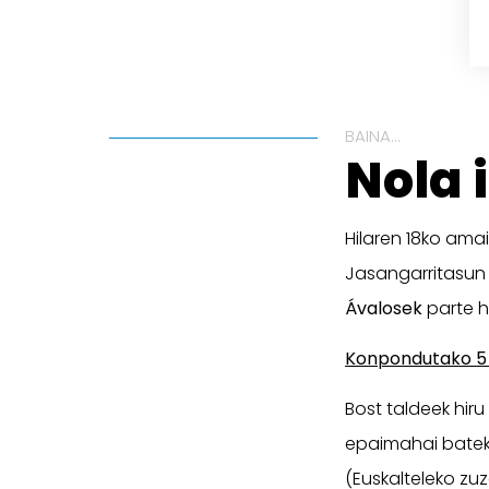
BAINA...
Nola 
Hilaren 18ko amai
Jasangarritasun 
Ávalosek
parte h
Konpondutako 5
Bost taldeek hir
epaimahai batek
(Euskalteleko zu