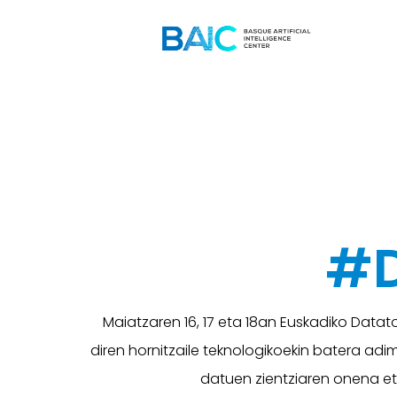
#D
Maiatzaren 16, 17 eta 18an Euskadiko Datatoi
diren hornitzaile teknologikoekin batera adim
datuen zientziaren onena e