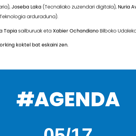
ria),
Joseba Laka
(Tecnaliako zuzendari digitala),
Nuria A
Teknologia arduraduna).
a Tapia
sailburuak eta
Xabier Ochandiano
Bilboko Udaleko
rking koktel bat eskaini zen.
#AGENDA
05/17