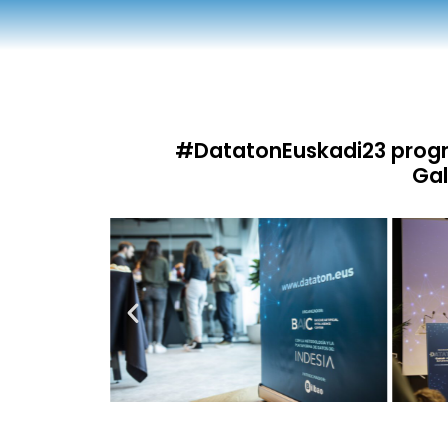
#DatatonEuskadi23 progra
Gal