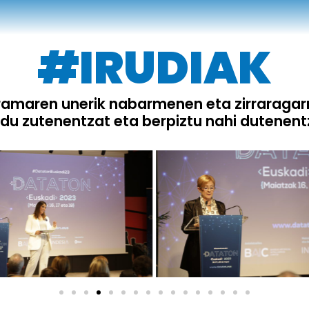
#IRUDIAK
maren unerik nabarmenen eta zirraragarr
du zutenentzat eta berpiztu nahi dutenent