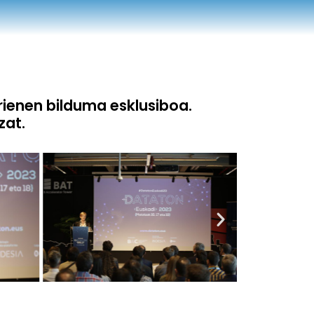
ienen bilduma esklusiboa.
zat.