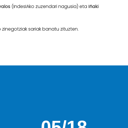
valos
(IndesIAko zuzendari nagusia) eta
Iñaki
 zinegotziak sariak banatu zituzten.
05/18