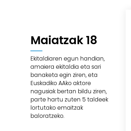
Maiatzak 18
Ekitaldiaren egun handian,
amaiera ekitaldia eta sari
banaketa egin ziren, eta
Euskadiko AAko aktore
nagusiak bertan bildu ziren,
parte hartu zuten 5 taldeek
lortutako emaitzak
baloratzeko.