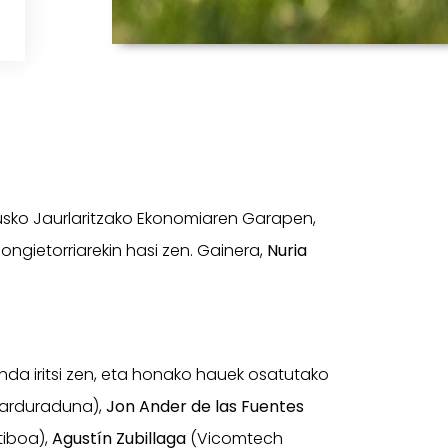
usko Jaurlaritzako Ekonomiaren Garapen,
ngietorriarekin hasi zen. Gainera,
Nuria
da iritsi zen, eta honako hauek osatutako
 arduraduna),
Jon Ander de las Fuentes
tiboa),
Agustín Zubillaga
(Vicomtech