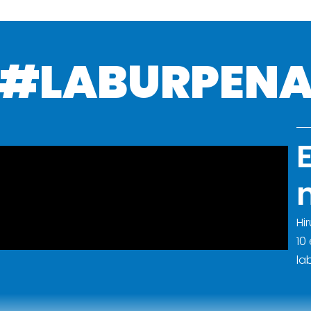
#LABURPEN
Hi
10
la