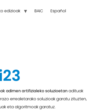
ko edizioak
BAIC
Español
i23
 adimen artifizialeko soluzioetan
adituak
arazo errealetarako soluzioak garatu zituzten,
ak eta algoritmoak garatuz.